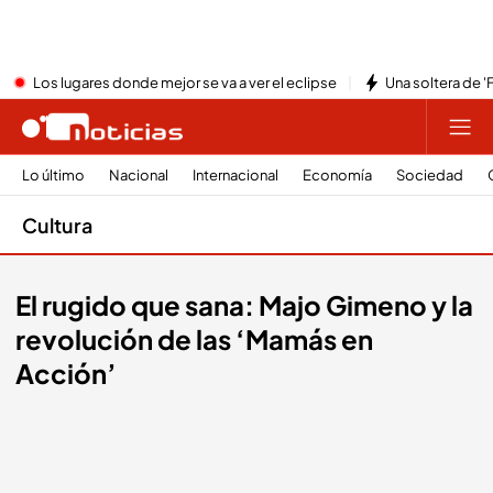
Los lugares donde mejor se va a ver el eclipse
Una soltera de '
Lo último
Nacional
Internacional
Economía
Sociedad
Cultura
El rugido que sana: Majo Gimeno y la
revolución de las ‘Mamás en
Acción’