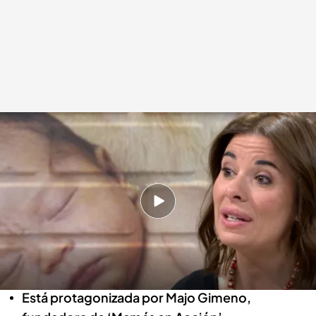
El rugido que sana: Majo Gimeno y la revolución de las ‘Mamás en Acción’
.
Realización: Gabriel Pérez Iglesias
Miguel Manso
08 MAY 2026 - 14:43h.
Se entrena la película documental ‘Leonas’,
que pone el foco en los menores
hospitalizados que están solos
Está protagonizada por Majo Gimeno,